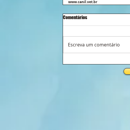
www.canil.vet.br
Comentários
Escreva um comentário