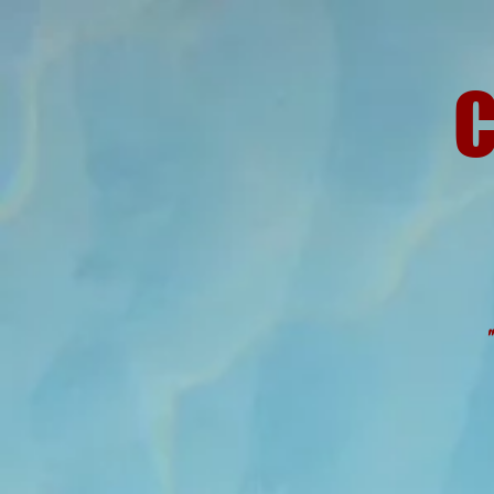
C
"Todos o