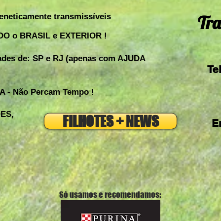
neticamente transmissíveis
Tra
ODO o BRASIL e EXTERIOR !
ades de: SP e RJ (apenas com AJUDA
Te
 - Não Percam Tempo !
ES,
FILHOTES + NEWS
E
Só usamos e recomendamos: