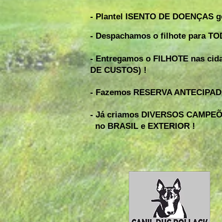
- Plantel ISENTO DE DOENÇAS ge
- Despachamos o filhote para T
- Entregamos o FILHOTE nas cid
DE CUSTOS) !
- Fazemos RESERVA ANTECIPADA
- Já criamos DIVERSOS CAMPEÕ
no BRASIL e EXTERIOR !