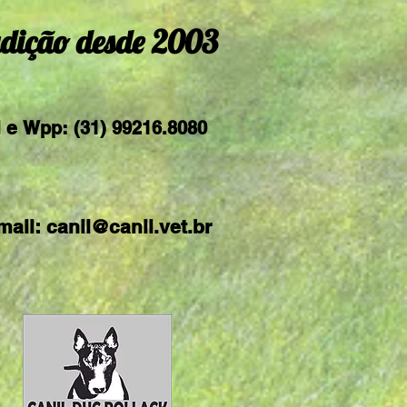
dição desde 2003
l e
Wpp: (31) 99216.8080
mail:
canil@canil.vet.br