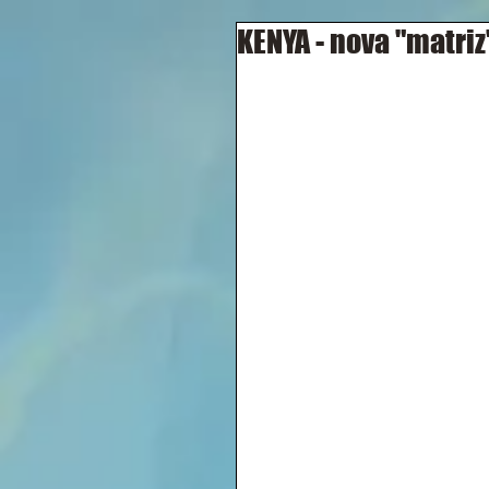
KENYA - nova "matriz