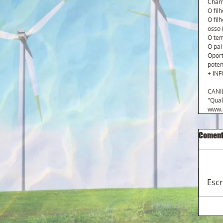
Cham
O fil
O fil
osso 
O tem
O pai
Oport
pote
+ INF
CANI
"Qual
www.c
Coment
Esc