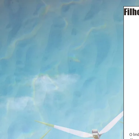
Filh
O lin