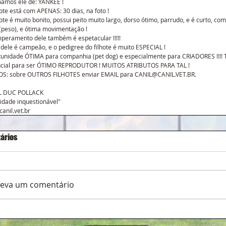
amos ele de: YANKEE !
hote está com APENAS: 30 dias, na foto !
hote é muito bonito, possui peito muito largo, dorso ótimo, parrudo, e é curto, com
(peso), e ótima movimentação !
peramento dele também é espetacular !!!!!
 dele é campeão, e o pedigree do filhote é muito ESPECIAL !
unidade ÓTIMA para companhia (pet dog) e especialmente para CRIADORES !!!! 
ncial para ser ÓTIMO REPRODUTOR ! MUITOS ATRIBUTOS PARA TAL !
OS: sobre OUTROS FILHOTES enviar EMAIL para CANIL@CANIL.VET.BR.
L DUC POLLACK
idade inquestionável"
anil.vet.br
ários
reva um comentário