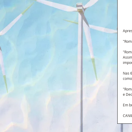
Apres
"Roma
"Roma
Assim
impor
Nas 6
como
"Roma
e Ded
Em b
CANIL