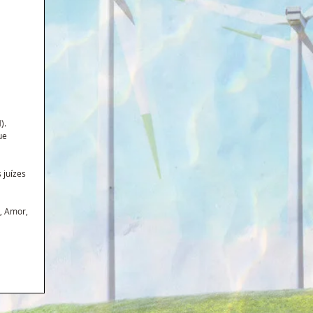
). 
ue 
 juízes 
, Amor, 