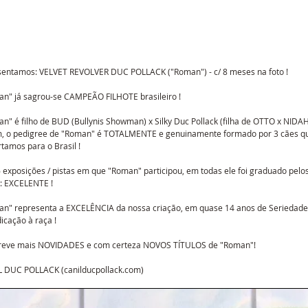
entamos: VELVET REVOLVER DUC POLLACK ("Roman") - c/ 8 meses na foto !
n" já sagrou-se CAMPEÃO FILHOTE brasileiro !
n" é filho de BUD (Bullynis Showman) x Silky Duc Pollack (filha de OTTO x NIDAH
, o pedigree de "Roman" é TOTALMENTE e genuinamente formado por 3 cães q
tamos para o Brasil !
 exposições / pistas em que "Roman" participou, em todas ele foi graduado pelos
: EXCELENTE !
n" representa a EXCELÊNCIA da nossa criação, em quase 14 anos de Seriedade
icação à raça !
reve mais NOVIDADES e com certeza NOVOS TÍTULOS de "Roman"!
 DUC POLLACK (canilducpollack.com)