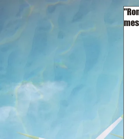
"Rom
mes