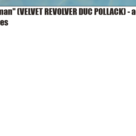
an" (VELVET REVOLVER DUC POLLACK) - a
es