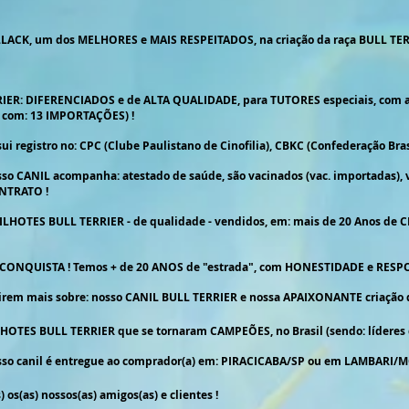
ACK, um dos MELHORES e MAIS RESPEITADOS, na criação da raça BULL TER
IER: DIFERENCIADOS e de ALTA QUALIDADE, para TUTORES especiais, com
com: 13 IMPORTAÇÕES
) !
registro no: CPC (Clube Paulistano de Cinofilia), CBKC (Confederação Brasile
o CANIL acompanha: atestado de saúde, são vacinados (vac. importadas),
NTRATO !
 FILHOTES BULL TERRIER - de qualidade - vendidos, em: mais de 20 Anos d
..SE CONQUISTA ! Temos + de 20 ANOS de "estrada", com HONESTIDADE e RES
irem mais sobre: nosso CANIL BULL TERRIER e nossa APAIXONANTE criação 
OTES BULL TERRIER que se tornaram CAMPEÕES, no Brasil (sendo: líderes de 
so canil é entregue ao comprador(a) em: PIRACICABA/SP ou em LAMBARI/M
(as) nossos(as) amigos(as) e clientes !