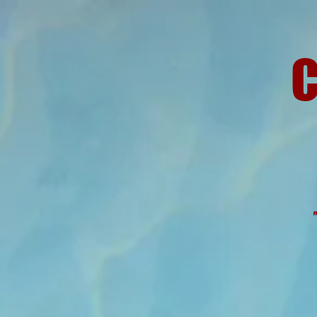
C
"Todos o