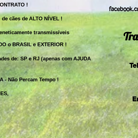
CONTRATO !
facebook.co
 de cães de ALTO NÍVEL !
neticamente transmissíveis
Tra
ODO o BRASIL e EXTERIOR !
ades de: SP e RJ (apenas com AJUDA
Te
 - Não Percam Tempo !
ES,
E