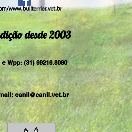
m/www.bullterrier.vet.br
dição desde 2003
l e
Wpp: (31) 99216.8080
mail:
canil@canil.vet.br