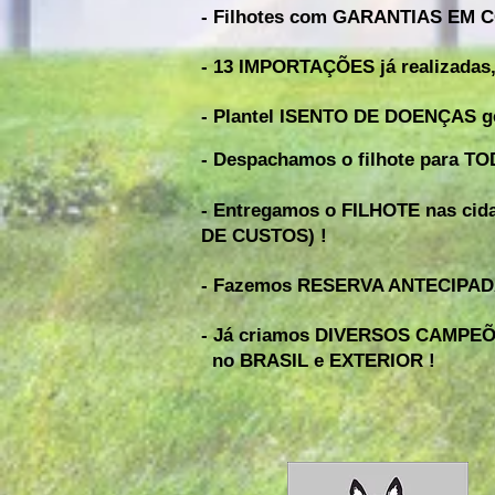
- Filhotes com GARANTIAS EM 
- 13 IMPORTAÇÕES já realizadas,
- Plantel ISENTO DE DOENÇAS ge
- Despachamos o filhote para T
- Entregamos o FILHOTE nas cid
DE CUSTOS) !
- Fazemos RESERVA ANTECIPADA
- Já criamos DIVERSOS CAMPEÕ
no BRASIL e EXTERIOR !