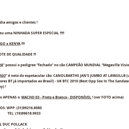
ia amigos e clientes !
eu uma NINHADA SUPER ESPECIAL !!!!!
GO x KENYA
 !!!!
OTE DE QUALIDADE !!!
YA
” possui o pedigree “fechado” no cão CAMPEÃO MUNDIAL “Megaville Visio
NGO
” é neto do espetacular cão: CANOLBARTHS JAN'S JUMBO AT LAYASILLB (
res BT já importados ao Brasil) - UK BTC 2010 (Best Opp Sex In The Sandaw
y) ! 
s APENAS o: 
MACHO 03 - Preto e Branco - DISPONÍVEL
 ! (ver FOTO acima)
FOS: WPP: (31)99216.8080
                   TEL: (19)99618.9933
L DUC POLLACK