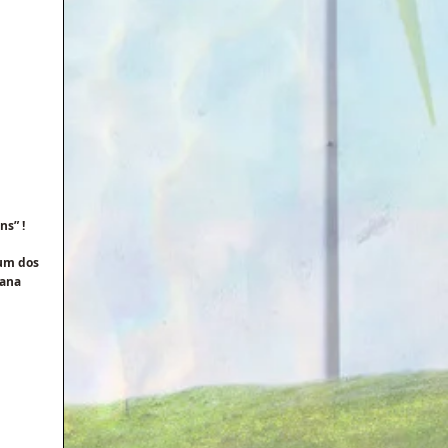
ns” !
um dos 
ana 