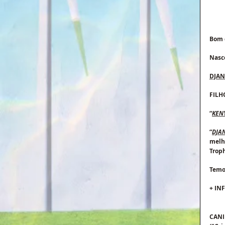
Bom d
Nasc
DJAN
FILH
“
KEN
“
DJA
melho
Troph
Temo
+ IN
CANI