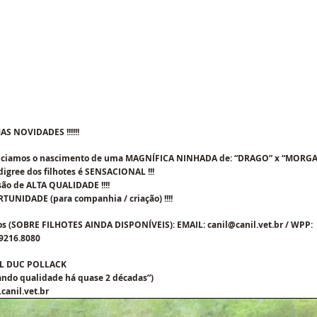
AS NOVIDADES !!!!!!
ciamos o nascimento de uma MAGNÍFICA NINHADA de: “DRAGO” x “MORGAN” 
igree dos filhotes é SENSACIONAL !!! 
são de ALTA QUALIDADE !!!! 
UNIDADE (para companhia / criação) !!!!  
os (SOBRE FILHOTES AINDA DISPONÍVEIS): EMAIL: canil@canil.vet.br / WPP: 
9216.8080 
L DUC POLLACK
ando qualidade há quase 2 décadas”)
canil.vet.br