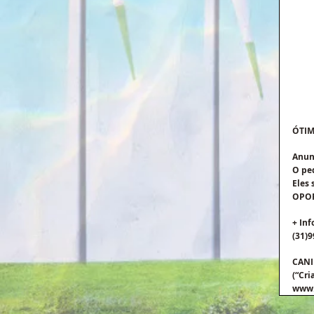
ÓTIM
Anun
O ped
Eles 
OPORT
+ Inf
(31)9
CANI
(“Cri
www.