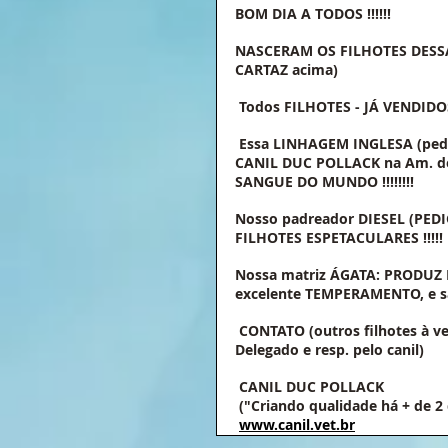
BOM DIA A TODOS !!!!!!
NASCERAM OS FILHOTES DESSA 
CARTAZ acima)
 Todos FILHOTES - JÁ VENDIDOS 
 Essa LINHAGEM INGLESA (pedi
CANIL DUC POLLACK na Am. do
SANGUE DO MUNDO !!!!!!!!
Nosso padreador DIESEL (PEDI
FILHOTES ESPETACULARES !!!!!
Nossa matriz ÁGATA: PRODUZ F
excelente TEMPERAMENTO, e s
 CONTATO (outros filhotes à ve
Delegado e resp. pelo canil)
 CANIL DUC POLLACK
 ("Criando qualidade há + de 2
www.canil.vet.br