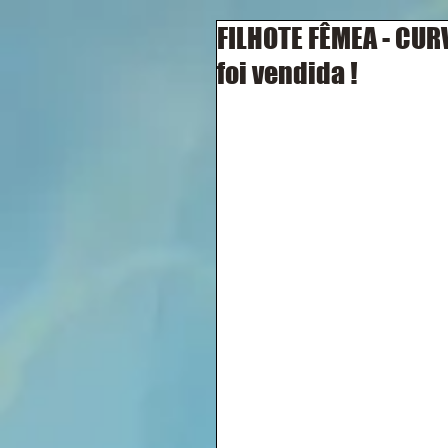
FILHOTE FÊMEA - CUR
foi vendida !