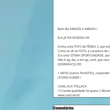
Bom dia AMIGOS e AMIGAS !
ELA JÁ FOI VENDIDA !!!!!
Acima uma FOTO da FÊMEA 3, que esta
Como se vê na FOTO, a curvatura de ca
Era uma: ÓTIMA OPORTUNIDADE, para c
Não é qq. dia, e em qq. canil, que n
(DOWNFACE) !!!!!!
+ INFOS (outros FILHOTES), responder 
(31)99216.8080 !
CANIL DUC POLLACK
("Criando qualidade há quase 2 décad
www.canil.vet.br
Comentários