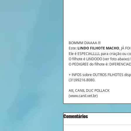
BOMMM DIAAAA !!!
Este: 
LINDO FILHOTE MACHO
, JÁ FOI
Ele é ESPECIALLLLL para criação ou co
O filhote é LINDOOO (ver foto abaixo) 
O PEDIGREE do filhote é: DIFERENCIADO
+ INFOS sobre OUTROS FILHOTES dispon
(31)99216.8080.
Att, CANIL DUC POLLACK
(www.canil.vet.br)
Comentários