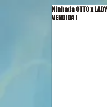
Ninhada OTTO x LADY -
VENDIDA !