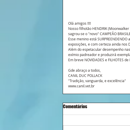
Olá amigos !!!! 
Nosso filhotão HENDRIK (Moonwalker D
sagrou-se o "novo" CAMPEÃO BRASILEIRO
Esse menino está SURPREENDENDO a 
exposições, e com certeza ainda nos 
Além do espetacular desempenho nas 
exímio padreador e produzirá exempla
Em breve NOVIDADES e FILHOTES de HEN
Gde abraço a todos,
CANIL DUC POLLACK
"Tradição, vanguarda, e excelência"
www.canil.vet.br
Comentários