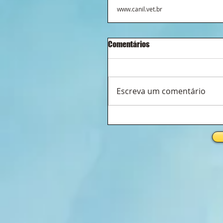
www.canil.vet.br
Comentários
Escreva um comentário