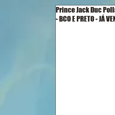
Prince Jack Duc Poll
- BCO E PRETO - JÁ VE