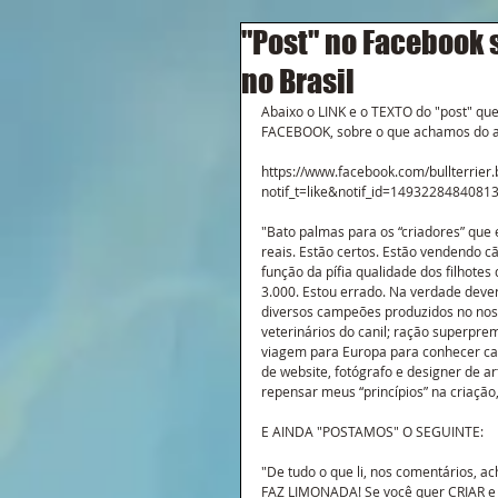
"Post" no Facebook 
no Brasil
Abaixo o LINK e o TEXTO do "post" que
FACEBOOK, sobre o que achamos do an
https://www.facebook.com/bullterrie
notif_t=like&notif_id=1493228484081
"Bato palmas para os “criadores” que e
reais. Estão certos. Estão vendendo 
função da pífia qualidade dos filhotes
3.000. Estou errado. Na verdade dever
diversos campeões produzidos no nosso
veterinários do canil; ração superpre
viagem para Europa para conhecer can
de website, fotógrafo e designer de art
repensar meus “princípios” na criaçã
E AINDA "POSTAMOS" O SEGUINTE:
"De tudo o que li, nos comentários, 
FAZ LIMONADA! Se você quer CRIAR e pr