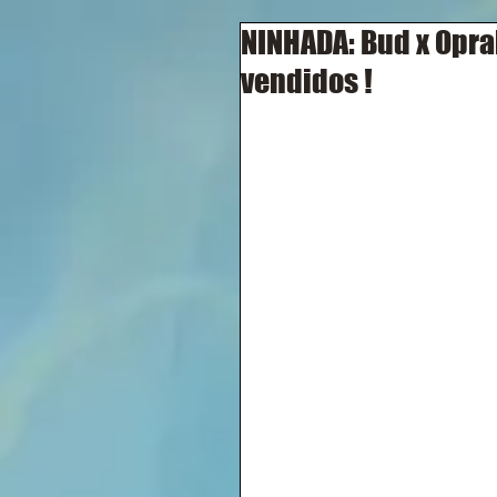
NINHADA: Bud x Oprah
vendidos !