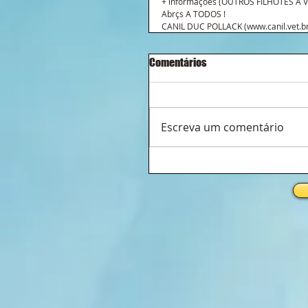
+ informações (OUTROS FILHOTES À VEN
Abrçs A TODOS !
CANIL DUC POLLACK (www.canil.vet.br
Comentários
Escreva um comentário