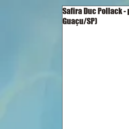
Safira Duc Pollack -
Guaçu/SP)