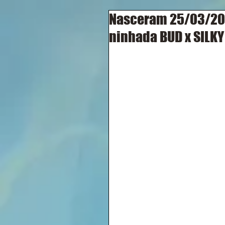
Nasceram 25/03/201
ninhada BUD x SILKY !