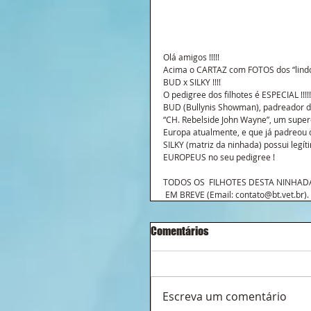
Olá amigos !!!!!
Acima o CARTAZ com FOTOS dos “lindos
BUD x SILKY !!!!
O pedigree dos filhotes é ESPECIAL !!!!!
BUD (Bullynis Showman), padreador da 
“CH. Rebelside John Wayne”, um supe
Europa atualmente, e que já padreou d
SILKY (matriz da ninhada) possui le
EUROPEUS no seu pedigree !
TODOS OS  FILHOTES DESTA NINHADA 
 EM BREVE (Email: contato@bt.vet.br).
Comentários
Escreva um comentário