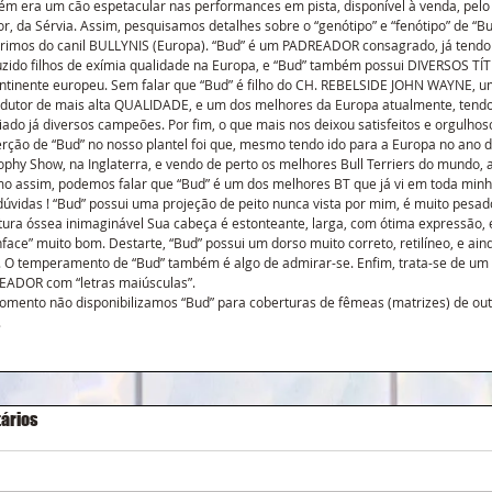
m era um cão espetacular nas performances em pista, disponível à venda, pelo
or, da Sérvia. Assim, pesquisamos detalhes sobre o “genótipo” e “fenótipo” de “Bud
rimos do canil BULLYNIS (Europa). “Bud” é um PADREADOR consagrado, já tendo
zido filhos de exímia qualidade na Europa, e “Bud” também possui DIVERSOS TÍ
ntinente europeu. Sem falar que “Bud” é filho do CH. REBELSIDE JOHN WAYNE, u
dutor de mais alta QUALIDADE, e um dos melhores da Europa atualmente, tendo
iado já diversos campeões. Por fim, o que mais nos deixou satisfeitos e orgulho
erção de “Bud” no nosso plantel foi que, mesmo tendo ido para a Europa no ano d
ophy Show, na Inglaterra, e vendo de perto os melhores Bull Terriers do mundo, a
 assim, podemos falar que “Bud” é um dos melhores BT que já vi em toda minha
úvidas ! “Bud” possui uma projeção de peito nunca vista por mim, é muito pesad
tura óssea inimaginável Sua cabeça é estonteante, larga, com ótima expressão, 
face” muito bom. Destarte, “Bud” possui um dorso muito correto, retilíneo, e aind
. O temperamento de “Bud” também é algo de admirar-se. Enfim, trata-se de um 
ADOR com “letras maiúsculas”. 
mento não disponibilizamos “Bud” para coberturas de fêmeas (matrizes) de out
 
ários