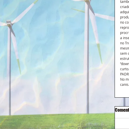
també
criad
adqui
produ
no co
repro
procr
a ins
no Tr
mesmo
sem d
estru
“down
curto
PADRE
No mo
canis.
Coment