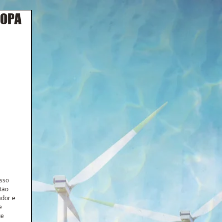
ROPA
sso 
tão 
dor e 
e 
e 