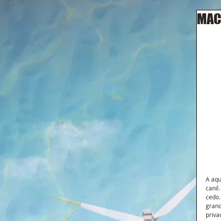
MAC
A aqu
canil
cedo.
grand
priva