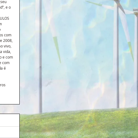
 seu 
”, e o 
 
TULOS 
m 
 
sos com 
e 2008, 
o vivo, 
 vida, 
o e com 
e com 
a é 
ros 